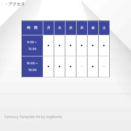
・アクセス
時 間
月
火
水
木
金
土
9:00～
●
●
●
●
●
●
12:30
16:00～
●
●
●
－
●
－
19:00
Farmacy Template Kit by Jegtheme